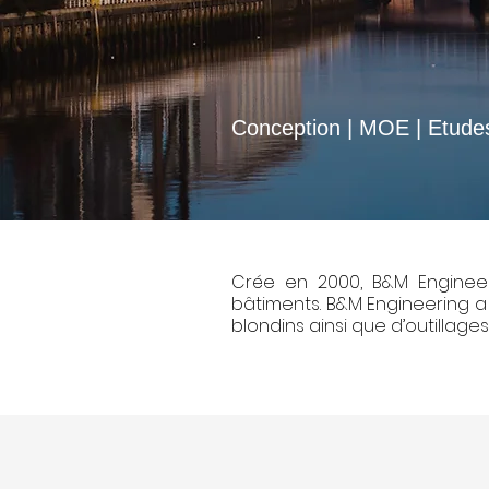
Stru
Conception | MOE | Etudes
Crée en 2000, B&M Engineer
bâtiments. B&M Engineering a
blondins ainsi que d’outillages